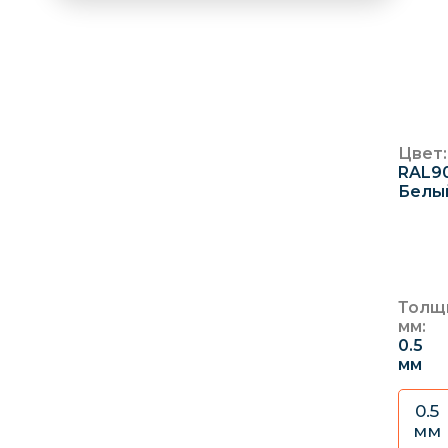
No
Глад
2
С
2
Цвет:
RAL9
Белы
Толщ
мм:
0.5
мм
0.5
мм