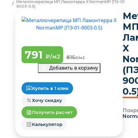
Металлочерепица МП Ламонтерра X NormanMP (ПЭ-01-
9003-0.5)
Ме
М
Ла
X
791
₽/м2
No
815
₽/м2
Добавить в корзину
(ПЭ
90
Купить в 1 клик
0.5
Хочу скидку
Покр
Получить расчет
Norm
Калькулятор