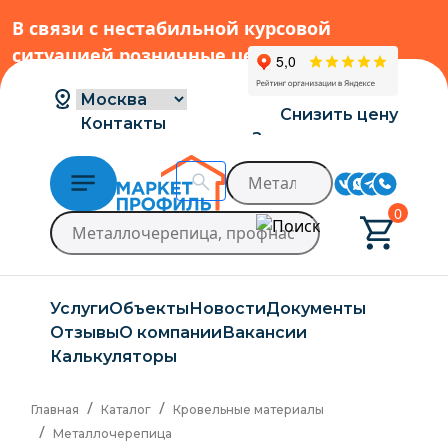
В связи с нестабильной курсовой
ситуацией розничные цены могут
меняться, просим Вас уточнять цены у
наших менеджеров.
→
Снизить цену
Контакты
Заказать расчет
Доставка и оплата
0
Услуги
Объекты
Новости
Документы
Отзывы
О компании
Вакансии
Калькуляторы
Главная
Каталог
Кровельные материалы
Металлочерепица