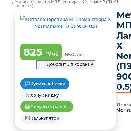
Металлочерепица МП Ламонтерра X NormanMP (ПЭ-01-
9006-0.5)
Ме
М
Ла
X
825
₽/м2
No
850
₽/м2
Добавить в корзину
(ПЭ
90
Купить в 1 клик
0.5
Хочу скидку
Покр
Получить расчет
Norm
Калькулятор