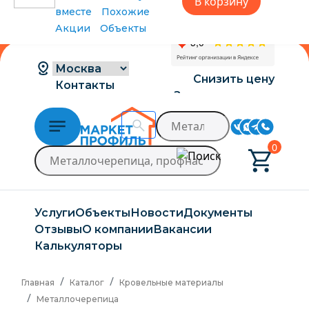
В корзину
вместе
Похожие
В связи с нестабильной курсовой
Акции
Объекты
ситуацией розничные цены могут
меняться, просим Вас уточнять цены у
наших менеджеров.
→
Снизить цену
Контакты
Заказать расчет
Доставка и оплата
0
Услуги
Объекты
Новости
Документы
Отзывы
О компании
Вакансии
Калькуляторы
Главная
Каталог
Кровельные материалы
Металлочерепица