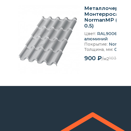
Металлочерепи
Монтерроса-X
NormanMP (ПЭ-0
0.5)
Цвет:
RAL9006 Белы
алюминий
Покрытие:
NormanM
Толщина, мм:
0.5 мм
900 ₽
1035 ₽
/м2