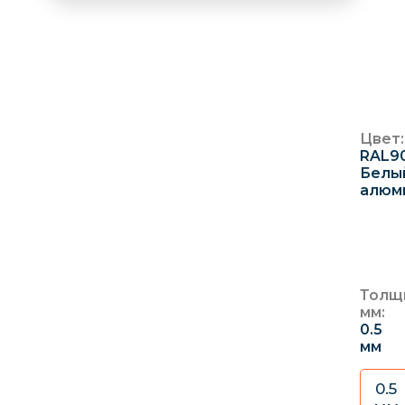
No
Глад
2
С
2
Цвет:
RAL9
Белы
алюм
Толщ
мм:
0.5
мм
0.5