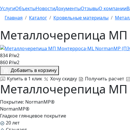
Услуги
Объекты
Новости
Документы
Отзывы
О компании
В
Главная
Каталог
Кровельные материалы
Метал
Металлочерепица МП 
834
₽/м2
860
₽/м2
Добавить в корзину
Купить в 1 клик
Хочу скидку
Получить расчет
Металлочерепица МП 
Покрытие:
NormanMP®
NormanMP®
Гладкое глянцевое покрытие
20 лет
Стандарт