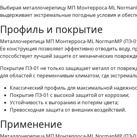
Выбирая металлочерепицу МП Монтерроса-ML NormanMP (
выдерживает экстремальные погодные условия и обесп
Профиль и покрытие
Металлочерепица МП Монтерроса-ML NormanMP (ПЭ-01-3
Ее конструкция позволяет эффективно отводить воду, 
способствует лучшей защите от механических поврежд
Покрытие ПЭ-01 не только защищает металл от повреж
для областей с переменчивым климатом, где экстремал
Классический профиль для максимальной надежнос
Покрытие ПЭ-01 с высокой защитой от коррозии;
Устойчивость к выгоранию и потерям цвета;
Превосходная защита от внешних воздействий.
Применение
Металлочерепица МП Монтерроса-ML NormanMP (ПЭ-01-3