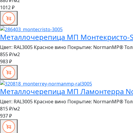
880 ₽
/м2
1012 ₽
Металлочерепица МП Монтекристо-S 
Цвет:
RAL3005 Красное вино
Покрытие:
NormanMP®
Тол
855 ₽
/м2
983 ₽
Металлочерепица МП Ламонтерра No
Цвет:
RAL3005 Красное вино
Покрытие:
NormanMP®
Тол
815 ₽
/м2
937 ₽