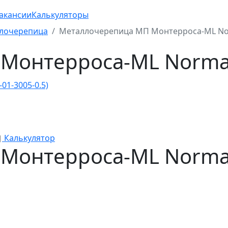
акансии
Калькуляторы
лочерепица
Металлочерепица МП Монтерроса-ML Nor
Монтерроса-ML Norman
Калькулятор
Монтерроса-ML Norman