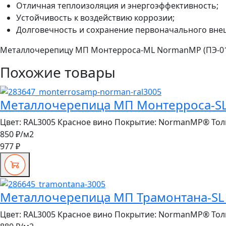
Отличная теплоизоляция и энергоэффективность;
Устойчивость к воздействию коррозии;
Долговечность и сохранение первоначального вне
Металлочерепицу МП Монтерроса-ML NormanMP (ПЭ-01-300
Похожие товары
Металлочерепица МП Монтерроса-SL 
Цвет:
RAL3005 Красное вино
Покрытие:
NormanMP®
Тол
850 ₽
/м2
977 ₽
Металлочерепица МП Трамонтана-SL 
Цвет:
RAL3005 Красное вино
Покрытие:
NormanMP®
Тол