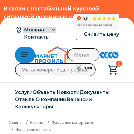
В связи с нестабильной курсовой
ситуацией розничные цены могут
меняться, просим Вас уточнять цены у
наших менеджеров.
→
Снизить цену
Контакты
Заказать расчет
Доставка и оплата
0
Услуги
Объекты
Новости
Документы
Отзывы
О компании
Вакансии
Калькуляторы
Главная
Каталог
Фасадные материалы
Фасадные кассеты