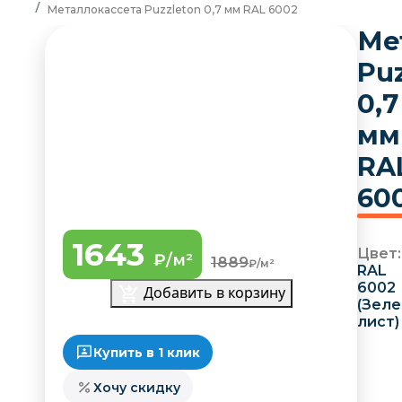
Металлокассета Puzzleton 0,7 мм RAL 6002
Ме
Pu
0,7
мм
RA
60
1643
Цвет:
₽/м²
1889
₽/м²
RAL
6002
Добавить в корзину
(Зел
лист)
Купить в 1 клик
Хочу скидку