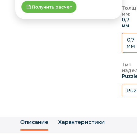
Получить расчет
Толщ
мм:
0,7
мм
0,7
мм
Тип
издел
Puzzl
Puz
Описание
Характеристики