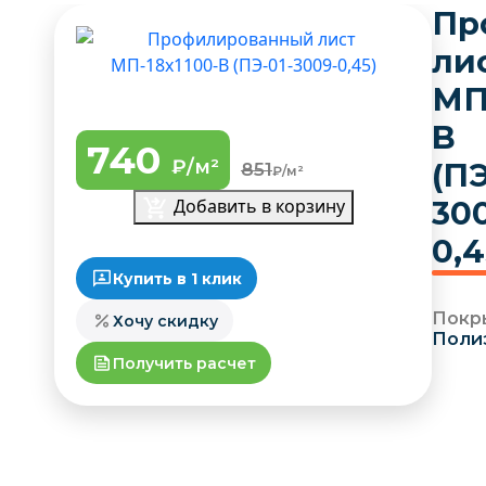
Пр
ли
МП
B
740
₽/м²
(ПЭ
851
₽/м²
Добавить в корзину
30
0,4
Купить в 1 клик
Покр
Хочу скидку
Поли
Получить расчет
По
Глад
5 
С