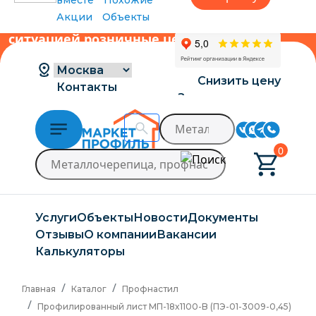
вместе
Похожие
Акции
Объекты
В связи с нестабильной курсовой
ситуацией розничные цены могут
меняться, просим Вас уточнять цены у
наших менеджеров.
→
Снизить цену
Контакты
Заказать расчет
Доставка и оплата
0
Услуги
Объекты
Новости
Документы
Отзывы
О компании
Вакансии
Калькуляторы
Главная
Каталог
Профнастил
Профилированный лист МП-18x1100-B (ПЭ-01-3009-0,45)