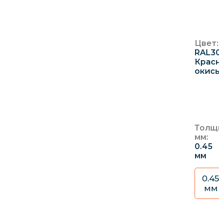
2
Цвет:
RAL3
Крас
окис
Толщ
мм:
0.45
мм
0.45
мм