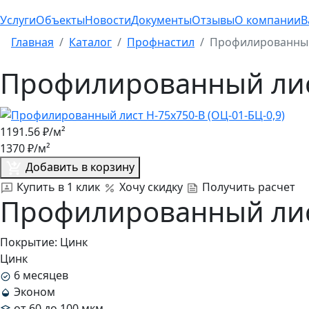
Услуги
Объекты
Новости
Документы
Отзывы
О компании
В
Главная
Каталог
Профнастил
Профилированный 
Профилированный лист
1191.56
₽/м²
1370
₽/м²
Добавить в корзину
Купить в 1 клик
Хочу скидку
Получить расчет
Профилированный лист
Покрытие:
Цинк
Цинк
6 месяцев
Эконом
от 60 до 100 мкм