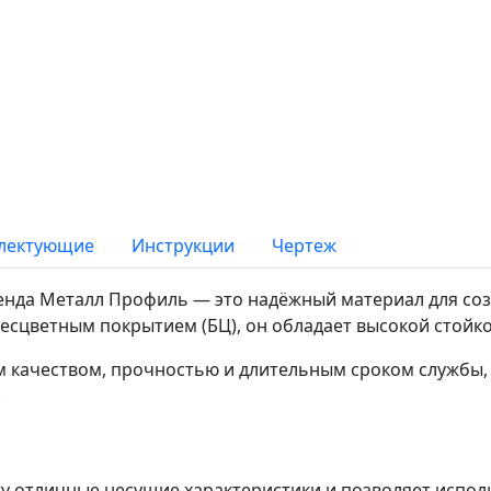
лектующие
Инструкции
Чертеж
бренда Металл Профиль — это надёжный материал для с
бесцветным покрытием (БЦ), он обладает высокой стой
 качеством, прочностью и длительным сроком службы,
.
у отличные несущие характеристики и позволяет исполь