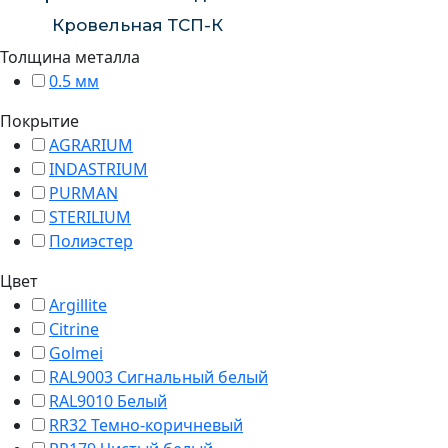
Кровельная ТСП-К
Толщина металлa
0.5 мм
Покрытие
AGRARIUM
INDASTRIUM
PURMAN
STERILIUM
Полиэстер
Цвет
Argillite
Citrine
Golmei
RAL9003 Сигнальный белый
RAL9010 Белый
RR32 Темно-коричневый