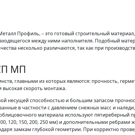
Металл Профиль, – это готовый строительный материа
находящегося между ними наполнителя. Подобный матер
ачества несколько различаются, так как при производс
СП МП
ств, главными из которых являются: прочность, герме
и высокая скороть монтажа.
ой несущей способностью и большим запасом прочности
язанные в частности с давлением снежных масс и наледи
 облицовочного материала используют пятиреберный п
00, 120, 150, 200, 250 мм) и дополнительными ребрами ж
даря замкам глубокой геометрии. При корректно пров