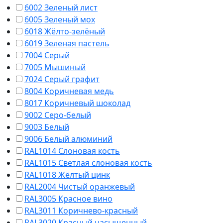
6002 Зеленый лист
6005 Зеленый мох
6018 Жёлто-зелёный
6019 Зеленая пастель
7004 Серый
7005 Мышиный
7024 Серый графит
8004 Коричневая медь
8017 Коричневый шоколад
9002 Серо-белый
9003 Белый
9006 Белый алюминий
RAL1014 Слоновая кость
RAL1015 Светлая слоновая кость
RAL1018 Жёлтый цинк
RAL2004 Чистый оранжевый
RAL3005 Красное вино
RAL3011 Коричнево-красный
RAL3020 Красный насыщенный