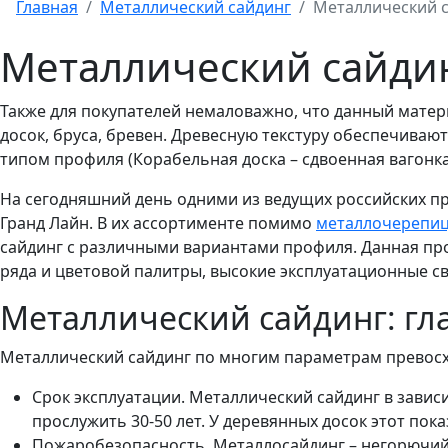
Главная
Металлический сайдинг
Металлический 
Металлический сайди
Также для покупателей немаловажно, что данный матер
досок, бруса, бревен. Древесную текстуру обеспечивают
типом профиля (Корабельная доска – сдвоенная вагонка,
На сегодняшний день одними из ведущих российских п
Гранд Лайн. В их ассортименте помимо
металлочерепи
сайдинг с различными вариантами профиля. Данная про
ряда и цветовой палитры, высокие эксплуатационные св
Металлический сайдинг: гл
Металлический сайдинг по многим параметрам превосхо
Срок эксплуатации. Металлический сайдинг в зави
прослужить 30-50 лет. У деревянных досок этот пок
Пожаробезопасность. Металлосайдинг – негорючий м