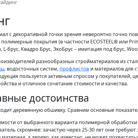
сайдинг
нг
иал с декоративной точки зрения невероятно точно пов
 полимерные покрытия (в частности ECOSTEEL® или Print
 L-брус, Квадро Брус, ЭкоБрус – имитация под брус, Woo
роизводителей разнообразных стройматериалов из ста
цы
, водосточных систем,
профлистов
и материалов для 
дукция пользуется активным спросом у покупателей, ц
ойства и отличное сочетание стоимости и качества.
авные достоинства
дит деревянную обшивку. Сравним основные показатели
симости от выбранного варианта полимерной обработки
азатель скромнее: зачастую через 25-30 лет они требуют
атериал, а дерево, как известно, не может похвастать