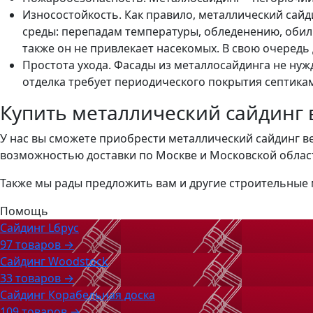
Износостойкость. Как правило, металлический сай
среды: перепадам температуры, обледенению, обиль
также он не привлекает насекомых. В свою очеред
Простота ухода. Фасады из металлосайдинга не н
отделка требует периодического покрытия септикам
Купить металлический сайдинг 
У нас вы сможете приобрести металлический сайдинг в
возможностью доставки по Москве и Московской облас
Также мы рады предложить вам и другие строительные м
Помощь
Сайдинг Lбрус
97 товаров →
Сайдинг Woodstock
33 товаров →
Сайдинг Корабельная доска
109 товаров →