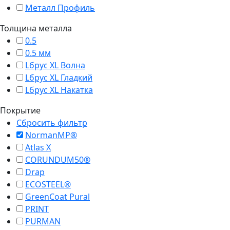
Металл Профиль
Толщина металлa
0.5
0.5 мм
Lбрус XL Волна
Lбрус XL Гладкий
Lбрус XL Накатка
Покрытие
Сбросить фильтр
NormanMP®
Atlas X
CORUNDUM50®
Drap
ECOSTEEL®
GreenCoat Pural
PRINT
PURMAN