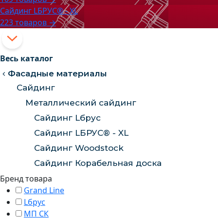
Сайдинг LБРУС® - XL
223 товаров →
Весь каталог
Фасадные материалы
Сайдинг
Металлический сайдинг
Сайдинг Lбрус
Сайдинг LБРУС® - XL
Сайдинг Woodstock
Сайдинг Корабельная доска
Бренд товара
Grand Line
Lбрус
МП СК