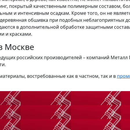
динг, покрытый качественным полимерным составом, б
ным и интенсивным осадкам. Кроме того, он не являетс
ь деревянная обшивка при подобных неблагоприятных д
уждаются в дополнительной обработке защитными соста
и и красками.
в Москве
едущих российских производителей – компаний Металл П
ти.
атериалы, востребованные как в частном, так и в
пром