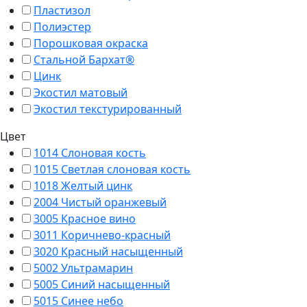
Пластизол
Полиэстер
Порошковая окраска
Стальной Бархат®
Цинк
Экостил матовый
Экостил текстурированный
Цвет
1014 Слоновая кость
1015 Светлая слоновая кость
1018 Желтый цинк
2004 Чистый оранжевый
3005 Красное вино
3011 Коричнево-красный
3020 Красный насыщенный
5002 Ультрамарин
5005 Синий насыщенный
5015 Синее небо