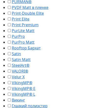
PURMAN®
PVDF Matt в пленке
Print-Double Elite
Print Elite
Print Premium
PurLite Matt
PurPro
PurPro Matt
Rooftop Бархат
Satin
Satin Matt
SteelArt®
VALORI®
Velur X
VikingMP®
VikingMP® E
VikingMP® L
Викинг
Гладкий полиэстер