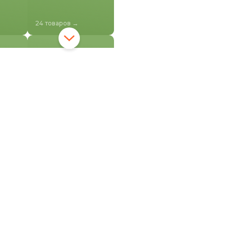
24 товаров →
Межэтажная
подсистема
40 товаров →