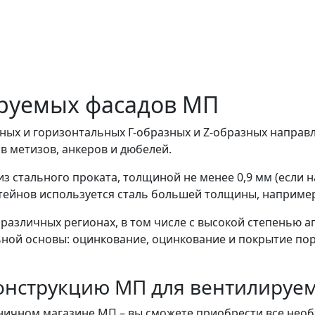
ируемых фасадов МП
ных и горизонтальных Г-образных и Z-образных напра
в метизов, анкеров и дюбелей.
з стального проката, толщиной не менее 0,9 мм (если 
тейнов используется сталь большей толщины, например, 
 различных регионах, в том числе с высокой степенью
ьной основы: оцинкование, оцинкование и покрытие п
онструкцию МП для вентилируем
ичном магазине МП – вы сможете приобрести все необ