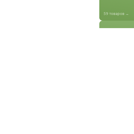
59 товаров →
Профили
крепежные
44 товаров →