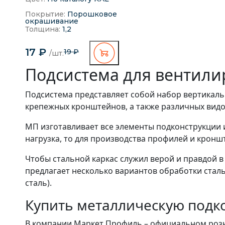
70х10 порошковая
окраска (ОЦ-01-
Покрытие:
Порошковое
БЦ-1.2)
окрашивание
Толщина:
1,2
17 ₽
19 ₽
/шт.
Подсистема для вентил
Подсистема представляет собой набор вертикаль
крепежных кронштейнов, а также различных видо
МП изготавливает все элементы подконструкции и
нагрузка, то для производства профилей и кронш
Чтобы стальной каркас служил верой и правдой в
предлагает несколько вариантов обработки стал
сталь).
Купить металлическую подк
В компании Маркет Профиль – официальном розн