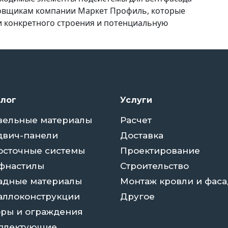
ровщикам компании Маркет Профиль, которые
и конкретного строения и потенциальную
алог
Услуги
вельные материалы
Расчет
двич-панели
Доставка
осточные системы
Проектирование
фнастилы
Строительство
адные материалы
Монтаж кровли и фаса
аллоконструкции
Другое
оры и ограждения
плектующие