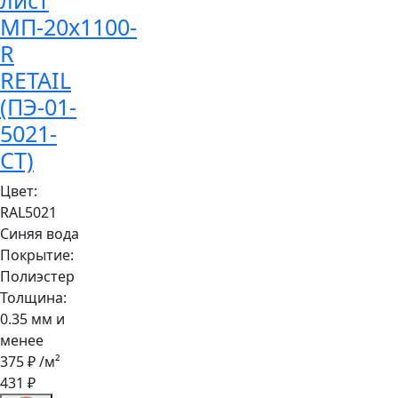
лист
МП-20x1100-
R
RETAIL
(ПЭ-01-
5021-
СТ)
Цвет:
RAL5021
Синяя вода
Покрытие:
Полиэстер
Толщина:
0.35 мм и
менее
375 ₽
/м²
431 ₽