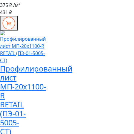
375 ₽
/м²
431 ₽
Профилированный
лист
МП-20x1100-
R
RETAIL
(ПЭ-01-
5005-
СТ)