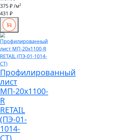
375 ₽
/м²
431 ₽
Профилированный
лист
МП-20x1100-
R
RETAIL
(ПЭ-01-
1014-
СТ)