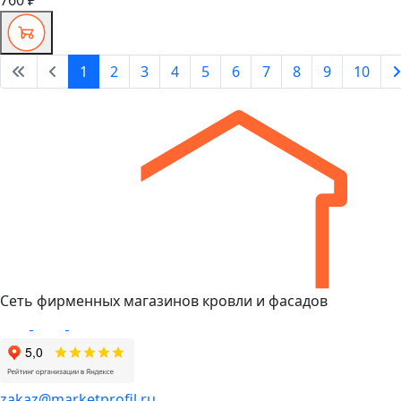
760 ₽
1
2
3
4
5
6
7
8
9
10
Сеть фирменных магазинов кровли и фасадов
zakaz@marketprofil.ru