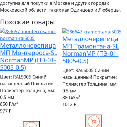
доступна для покупки в Москве и других городах
Московской области, таких как Одинцово и Люберцы.
Похожие товары
Металлочерепица
Металлочерепица
МП Трамонтана-SL
МП Монтерроса-SL
NormanMP (ПЭ-01-
NormanMP (ПЭ-01-
5005-0.5)
5005-0.5)
Цвет:
RAL5005 Синий
Цвет:
RAL5005 Синий
насыщенный
Покрытие:
насыщенный
Покрытие:
Полиэстер
Толщина, мм:
Полиэстер
Толщина, мм:
0.5 мм
0.5 мм
880 ₽
/м²
850 ₽
/м²
1012 ₽
977 ₽