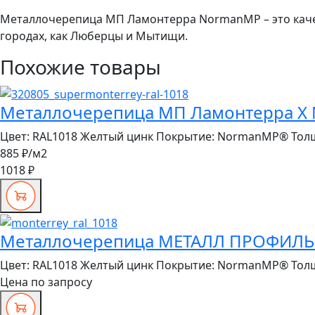
Металлочерепица МП Ламонтерра NormanMP – это качес
городах, как Люберцы и Мытищи.
Похожие товары
Металлочерепица МП Ламонтерра X N
Цвет:
RAL1018 Желтый цинк
Покрытие:
NormanMP®
Тол
885 ₽
/м2
1018 ₽
Металлочерепица МЕТАЛЛ ПРОФИЛЬ Л
Цвет:
RAL1018 Желтый цинк
Покрытие:
NormanMP®
Тол
Цена по запросу