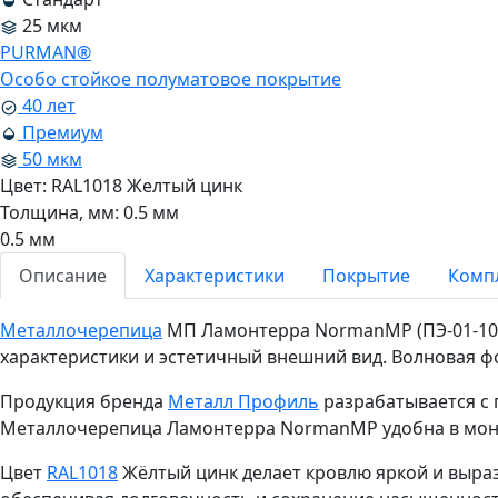
25 мкм
PURMAN®
Особо стойкое полуматовое покрытие
40 лет
Премиум
50 мкм
Цвет:
RAL1018 Желтый цинк
Толщина, мм:
0.5 мм
0.5 мм
Описание
Характеристики
Покрытие
Комп
Металлочерепица
МП Ламонтерра NormanMP (ПЭ-01-1018
характеристики и эстетичный внешний вид. Волновая ф
Продукция бренда
Металл Профиль
разрабатывается с 
Металлочерепица Ламонтерра NormanMP удобна в монт
Цвет
RAL1018
Жёлтый цинк делает кровлю яркой и выра