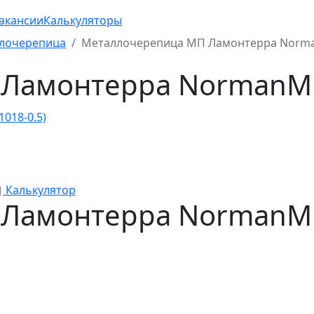
акансии
Калькуляторы
лочерепица
Металлочерепица МП Ламонтерра Norman
Ламонтерра NormanMP 
Калькулятор
Ламонтерра NormanMP 