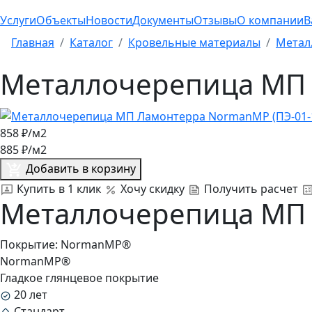
Услуги
Объекты
Новости
Документы
Отзывы
О компании
В
Главная
Каталог
Кровельные материалы
Метал
Металлочерепица МП 
858
₽/м2
885
₽/м2
Добавить в корзину
Купить в 1 клик
Хочу скидку
Получить расчет
Металлочерепица МП 
Покрытие:
NormanMP®
NormanMP®
Гладкое глянцевое покрытие
20 лет
Стандарт