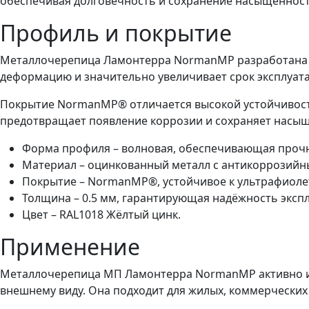
обеспечивая долговечность и сохранение насыщенност
Профиль и покрытие
Металлочерепица Ламонтерра NormanMP разработана дл
деформацию и значительно увеличивает срок эксплуата
Покрытие NormanMP® отличается высокой устойчивост
предотвращает появление коррозии и сохраняет насыщ
Форма профиля – волновая, обеспечивающая прочн
Материал – оцинкованный металл с антикоррозийн
Покрытие – NormanMP®, устойчивое к ультрафиолет
Толщина – 0.5 мм, гарантирующая надёжность эксп
Цвет – RAL1018 Жёлтый цинк.
Применение
Металлочерепица МП Ламонтерра NormanMP активно ис
внешнему виду. Она подходит для жилых, коммерчески