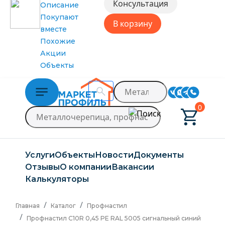
Консультация
Описание
В связи с нестабильной курсовой
Покупают
В корзину
ситуацией розничные цены могут
вместе
меняться, просим Вас уточнять цены у
Похожие
наших менеджеров.
Акции
→
Снизить цену
Контакты
Объекты
Заказать расчет
Доставка и оплата
0
Услуги
Объекты
Новости
Документы
Отзывы
О компании
Вакансии
Калькуляторы
Главная
Каталог
Профнастил
Профнастил C10R 0,45 PE RAL 5005 сигнальный синий