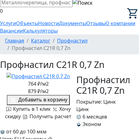
0
Услуги
Объекты
Новости
Документы
Отзывы
О компании
Вакансии
Калькуляторы
Главная
Каталог
Профнастил
Профнастил C21R 0,7 Zn
Профнастил C21R 0,7 Zn
Профнастил
764
₽/м2
C21R 0,7 Zn
879
₽/м2
Добавить в корзину
Покрытие:
Цинк
Купить в 1 клик
Хочу
Цинк
скидку
Получить расчет
6 месяцев
Эконом
от 60 до 100 мкм
Цвет:
БЦ Бесцветный