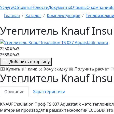
Услуги
Объекты
Новости
Документы
Отзывы
О компании
В
Главная
Каталог
Комплектующие
Теплоизоляц
Утеплитель Knauf Insul
2250
₽/м3
2588
₽/м3
Добавить в корзину
Купить в 1 клик
Хочу скидку
Получить расчет
Утеплитель Knauf Insul
Описание
Характеристики
KNAUF Insulation Проф TS 037 Aquastatik – это тепло
Материал производят в рамках технологии ECOSE®: это