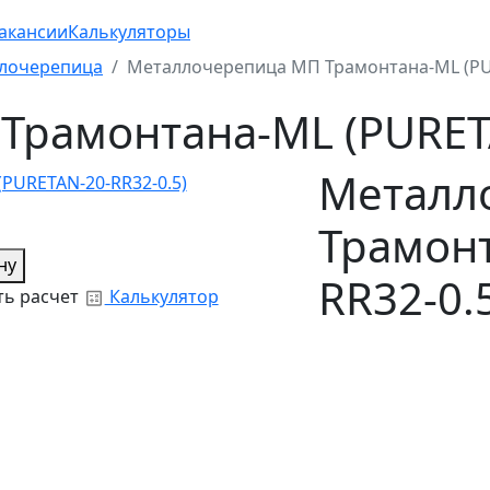
акансии
Калькуляторы
лочерепица
Металлочерепица МП Трамонтана-ML (PUR
рамонтана-ML (PURETA
Металл
Трамонт
ну
RR32-0.
ь расчет
Калькулятор