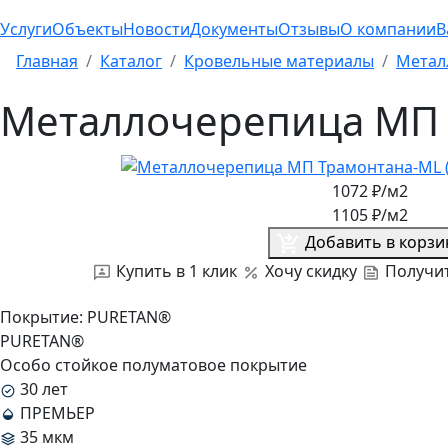
Услуги
Объекты
Новости
Документы
Отзывы
О компании
В
Главная
Каталог
Кровельные материалы
Метал
Металлочерепица МП Т
1072
₽/м2
1105
₽/м2
Добавить в корзи
Купить в 1 клик
Хочу скидку
Получит
Покрытие:
PURETAN®
PURETAN®
Особо стойкое полуматовое покрытие
30 лет
ПРЕМЬЕР
35 мкм