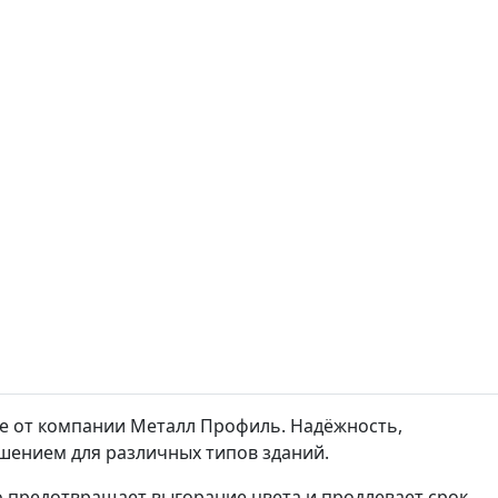
ие от компании Металл Профиль. Надёжность,
шением для различных типов зданий.
 предотвращает выгорание цвета и продлевает срок