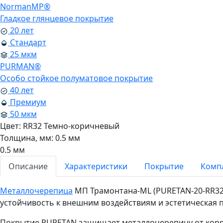
NormanMP®
Гладкое глянцевое покрытие
20 лет
Стандарт
25 мкм
PURMAN®
Особо стойкое полуматовое покрытие
40 лет
Премиум
50 мкм
Цвет:
RR32 Темно-коричневый
Толщина, мм:
0.5 мм
0.5 мм
Описание
Характеристики
Покрытие
Комп
Металлочерепица
МП Трамонтана-ML (PURETAN-20-RR32-
устойчивость к внешним воздействиям и эстетическая 
Покрытие PURETAN защищает металлочерепицу от корро