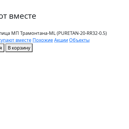
т вместе
ица МП Трамонтана-ML (PURETAN-20-RR32-0.5)
упают вместе
Похожие
Акции
Объекты
я
В корзину