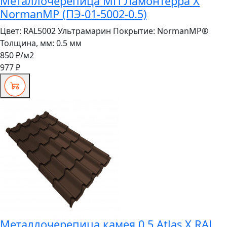
Металлочерепица МП Ламонтерра X
NormanMP (ПЭ-01-5002-0.5)
Цвет:
RAL5002 Ультрамарин
Покрытие:
NormanMP®
Толщина, мм:
0.5 мм
850 ₽
/м2
977 ₽
Металлочерепица камея 0,5 Atlas X RAL