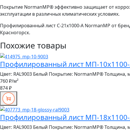
Покрытие NormanMP® эффективно защищает от коррози
эксплуатации в различных климатических условиях.
Профилированный лист С-21x1000-A NormanMP от бренда
Красногорск.
Похожие товары
Профилированный лист МП-10x1100-A
Цвет:
RAL9003 Белый
Покрытие:
NormanMP®
Толщина, 
760 ₽
/м²
874 ₽
Профилированный лист МП-18x1100-A 
Цвет:
RAL9003 Белый
Покрытие:
NormanMP®
Толщина, 