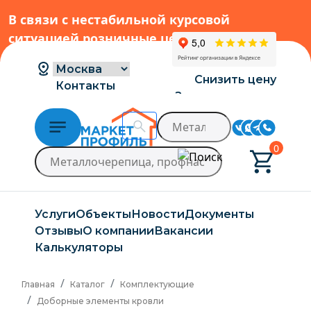
В связи с нестабильной курсовой
ситуацией розничные цены могут
меняться, просим Вас уточнять цены у
наших менеджеров.
→
Снизить цену
Контакты
Заказать расчет
Доставка и оплата
0
Услуги
Объекты
Новости
Документы
Отзывы
О компании
Вакансии
Калькуляторы
Главная
Каталог
Комплектующие
Доборные элементы кровли