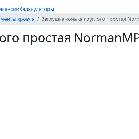
акансии
Калькуляторы
ементы кровли
Заглушка конька круглого простая Norm
ого простая NormanMP 