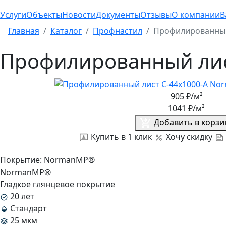
Услуги
Объекты
Новости
Документы
Отзывы
О компании
В
Главная
Каталог
Профнастил
Профилированный 
Профилированный лист
905
₽/м²
1041
₽/м²
Добавить в корзи
Купить в 1 клик
Хочу скидку
Покрытие:
NormanMP®
NormanMP®
Гладкое глянцевое покрытие
20 лет
Стандарт
25 мкм